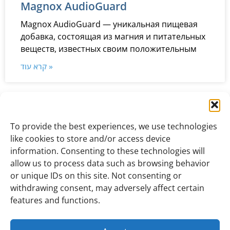
Magnox AudioGuard
Magnox AudioGuard — уникальная пищевая
добавка, состоящая из магния и питательных
веществ, известных своим положительным
קרא עוד »
3
2
1
« הקודם
הבא »
To provide the best experiences, we use technologies
like cookies to store and/or access device
information. Consenting to these technologies will
allow us to process data such as browsing behavior
Главная
Карта сайта
Доступность
or unique IDs on this site. Not consenting or
Powered by ICDigit
withdrawing consent, may adversely affect certain
features and functions.
1996 - 2026 © All rights reserved to Naveh
Pharma