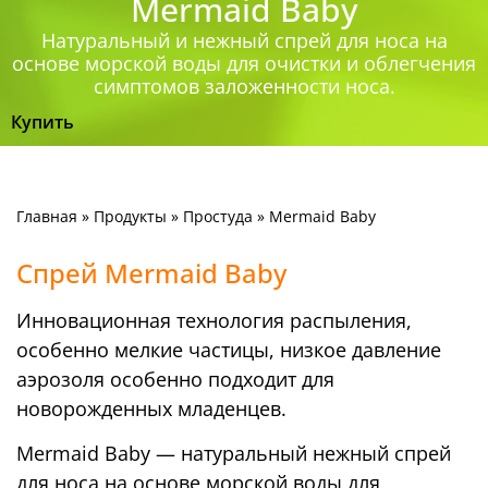
Mermaid Baby
Натуральный и нежный спрей для носа на
основе морской воды для очистки и облегчения
симптомов заложенности носа.
Купить
Главная
»
Продукты
»
Простуда
»
Mermaid Baby
Спрей Mermaid Baby
Инновационная технология распыления,
особенно мелкие частицы, низкое давление
аэрозоля особенно подходит для
новорожденных младенцев.
Mermaid Baby — натуральный нежный спрей
для носа на основе морской воды для