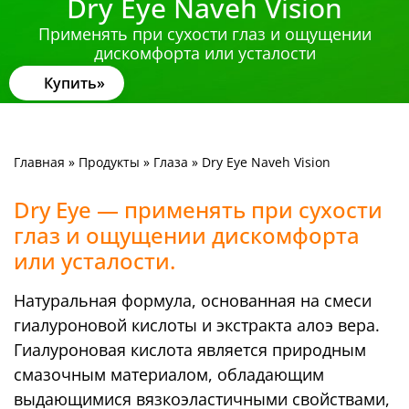
Dry Eye Naveh Vision
Применять при сухости глаз и ощущении
дискомфорта или усталости
Купить
Главная
»
Продукты
»
Глаза
»
Dry Eye Naveh Vision
Dry Eye — применять при сухости
глаз и ощущении дискомфорта
или усталости.
Натуральная формула, основанная на смеси
гиалуроновой кислоты и экстракта алоэ вера.
Гиалуроновая кислота является природным
смазочным материалом, обладающим
выдающимися вязкоэластичными свойствами,