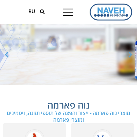
RU
טיפולים עונתיים
המומחים למגנזיום
MAGNOX 520
נוה פארמה
תוסף המגנזיום המרוכז ביותר
מוצרי נוה פארמה - ייצור והפצה של תוספי תזונה, ויטמינים
בישראל!
ומוצרי פארמה
עם ספיגה תוך תאית מוכחת
לפרטים נוספים