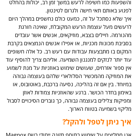
והשפעות כמו חשיפה לרעש במשך זמן רב, יכולות בהחלט
לפגוע באותם תאי חישה ולגרום לטינטון.
איך שלא נסתכל על זה, כמעט כולם נחשפים במהלך היום
לרעשים מעל עוצמת הרעש המקובלת, שאינה חורגת
מהנורמה. חיילים בצבא, מוזיקאים, אנשים אשר עובדים
בסביבת מכונות מכניות, או אפילו אנשים הנמצאים בקרבת
המקום בו מתבצעות עבודות עם רעש רב. כל אלה חשופים
עוד יותר לנזקים למנגנון השמיעה. אליהם צריך להוסיף עוד
אין ספור אזרחים, שעושים שימוש באוזניות על מנת לשמוע
את המוזיקה מהמכשיר הסלולארי שלהם בעוצמה גבוהה
במיוחד. בין אם זה בהליכה, נסיעה ברכבת, באוטובוס, או
באימון בחדר הכושר. ברגע שהאוזניות צמודות לאוזן
ומפיקות צלילים בעוצמה גבוהה, כך גוברים הסיכויים לסבול
מליקוי בשמיעה בטווח הארוך.
איך ניתן לטפל ולהקל?
אנו ממליצים על שימוש בתוסף תזונה ייחודי בשם Magnox