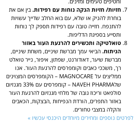
וחטיפים טעימים ומזינים.
חזיות/ חזיות הנקה נוחות עם רפידות.
בין אם את
בוחרת להניק או שלא, עם בוא החלב שדייך עשויות
להתנפח. חזייה טובה עם רפידות תספק לך נוחות
ותסייע בספיגת הדליפות.
טואלטיקה ותכשירים להרגעת העור באזור
הניתוח.
הביאי עמך מברשת שיניים, משחת שיניים,
מברשת שיער, דאודורנט, שפתון, איפור, נייר טואלט
רך, משככי כאבים וקומפרסים להרגעת העור. אנו
ממליצים על MAGNOCARE – הקומפרסים המצוינים
שלNAVEH PHARMA – קומפרסים עם 33% מגנזיום
סולפאט וריכוז גובה של מלחי מגנזיום להרגעת העור
באזור התפרים, הורדת הנפיחות ,הבצקות, הכאבים
והקלה במצבי טחורים.
לפרטים נוספים ומחירים מיוחדים היכנסי עכשיו »