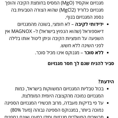
מגנזיום אוקסיד (MgO) המסיס בחומצת הקיבה והופך
מגנזיום כלוריד (MgCl2) שהוא הצורה הטבעית בה
נספג המגנזיום בגוף.
ידידותי לקיבה
– לא חומצי, בשונה מהמגנזיום
דיאספוראל (שהוא הנפוץ בישראל) ל– MAGNOX אין
השפעה על חומציות הקיבה וניתן ליטול אותו בלילה
לפני השינה ללא חשש.
ללא סוכר
– מגנוקס אינו מכיל סוכר.
סביר להניח שגם לך חסר מגנזיום
הידעת?
בכול טבליות המגנזיום המשווקות בישראל, כמות
המגנזיום נמוכה מהקצובה היומית המומלצת.
על פי בדיקות מעבדה, מרוב תכשירי המגנזיום הספיגה
נמוכה ביותר, במגנוקס הספיגה גבוהה (מעל 80%)
תכשירים המשלבים מגנזיום וסידן כמעט ואינם נספגים