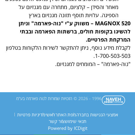
מאחר והסידן – קלציום, מתחרה עם מגנזיום על
הספיגה. עלויות תוסף תזונה מגנזיום בארץ
MAGNOX 520 – משווק ע"י "נוה-פארמה" וניתן
להשיגו בקופות חולים, ברשתות הפארמה ובבתי
המרקחת הפרטיים.
לקבלת מידע נוסף, ניתן להתקשר לשירות הלקוחות בטלפון
1-700-503-503.
"נוה-פארמה" – המומחים למגנזיום.
1996 - 2026 © הזכויות שמורות לנוה פארמה בע"מ
אמצעי הנגישות בחברה
מפת האתר
ראשי
מדיניות פרטיות
תנאי שימוש
צור קשר
Powered by ICDigit