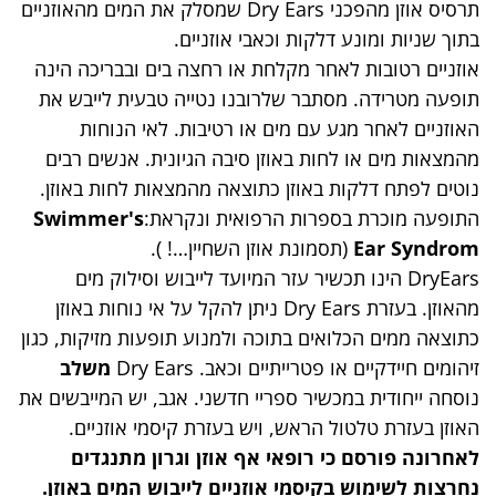
תרסיס אוזן מהפכני Dry Ears שמסלק את המים מהאוזניים
בתוך שניות ומונע דלקות וכאבי אוזניים.
אוזניים רטובות לאחר מקלחת או רחצה בים ובבריכה הינה
תופעה מטרידה. מסתבר שלרובנו נטייה טבעית לייבש את
האוזניים לאחר מגע עם מים או רטיבות. לאי הנוחות
מהמצאות מים או לחות באוזן סיבה הגיונית. אנשים רבים
נוטים לפתח דלקות באוזן כתוצאה מהמצאות לחות באוזן.
התופעה מוכרת בספרות הרפואית ונקראת:
Swimmer's
Ear Syndrom
(תסמונת אוזן השחיין…! ).
DryEars הינו תכשיר עזר המיועד לייבוש וסילוק מים
מהאוזן. בעזרת Dry Ears ניתן להקל על אי נוחות באוזן
כתוצאה ממים הכלואים בתוכה ולמנוע תופעות מזיקות, כגון
זיהומים חיידקיים או פטרייתיים וכאב. Dry Ears
משלב
נוסחה ייחודית במכשיר ספריי חדשני. אגב, יש המייבשים את
האוזן בעזרת טלטול הראש, ויש בעזרת קיסמי אוזניים.
לאחרונה פורסם כי רופאי אף אוזן וגרון מתנגדים
נחרצות לשימוש בקיסמי אוזניים לייבוש המים באוזן.