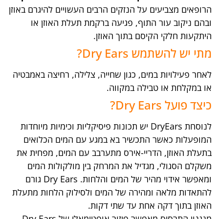
הרופאים מצביעים על הנזקים הרבים העשויים להיגרם באוזן
ובהם ניקוב עור התוף, פגיעה ברקמת תעלת האוזן או
היתקעות חלקי הקיסם בתוך האוזן.
מתי יש להשתמש Dry Ears?
לאחר פעילויות במים, כגון שחייה, צלילה, רחיצה באמבטיה
או במקלחת או טבילה במקווה.
כיצד פועל Dry Ears?
לנוסחת DryEars יש תכונות פיסיקליות וכימיות מיוחדות
המופעלות כאשר התכשיר בא במגע עם המים הכלואים
בתעלת האוזן, הדריי-אירס מתערבב עם המים, מפחית את
משקלם הסגולי, מגדיל את המרחק בין מולקולות המים
ומאפשר אידוי מהיר של המים והלחות. Dry Ears גורם
להתאדות מלאה ומהירה של המים ולסילוק הלחות מתעלת
האוזן בתוך דקה אחת עד שתי דקות.
מנגנון התרסיס מאפשר פיזור אופטימאלי של Dry Ears