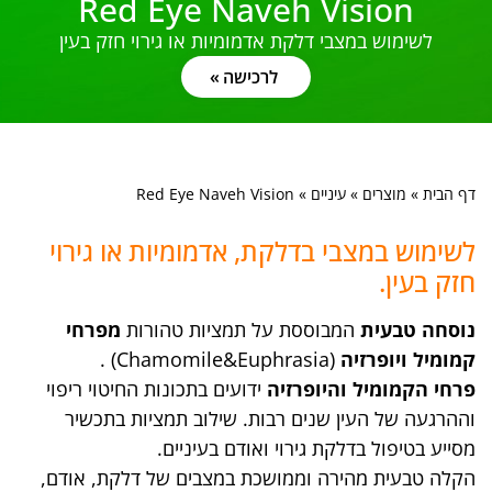
Red Eye Naveh Vision
לשימוש במצבי דלקת אדמומיות או גירוי חזק בעין
לרכישה
דף הבית
»
מוצרים
»
עיניים
»
Red Eye Naveh Vision
לשימוש במצבי בדלקת, אדמומיות או גירוי
חזק בעין.
נוסחה טבעית
המבוססת על תמציות טהורות
מפרחי
קמומיל ויופרזיה
(Chamomile&Euphrasia) .
פרחי הקמומיל והיופרזיה
ידועים בתכונות החיטוי ריפוי
וההרגעה של העין שנים רבות. שילוב תמציות בתכשיר
מסייע בטיפול בדלקת גירוי ואודם בעיניים.
הקלה טבעית מהירה וממושכת במצבים של דלקת, אודם,