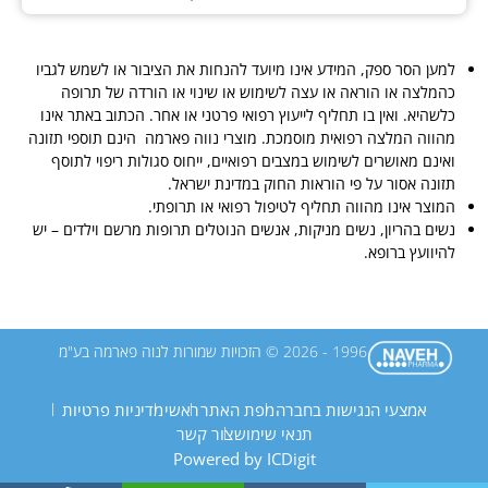
למען הסר ספק, המידע אינו מיועד להנחות את הציבור או לשמש לגביו
כהמלצה או הוראה או עצה לשימוש או שינוי או הורדה של תרופה
כלשהיא. ואין בו תחליף לייעוץ רפואי פרטני או אחר. הכתוב באתר אינו
מהווה המלצה רפואית מוסמכת.
מוצרי נווה פארמה הינם תוספי תזונה
ואינם מאושרים לשימוש במצבים רפואיים, ייחוס סגולות ריפוי לתוסף
תזונה אסור על פי הוראות החוק במדינת ישראל
.
המוצר אינו מהווה תחליף לטיפול רפואי או תרופתי.
נשים בהריון, נשים מניקות, אנשים הנוטלים תרופות מרשם וילדים – יש
להיוועץ ברופא.
1996 - 2026 © הזכויות שמורות לנוה פארמה בע"מ
אמצעי הנגישות בחברה
מפת האתר
ראשי
מדיניות פרטיות
תנאי שימוש
צור קשר
Powered by ICDigit